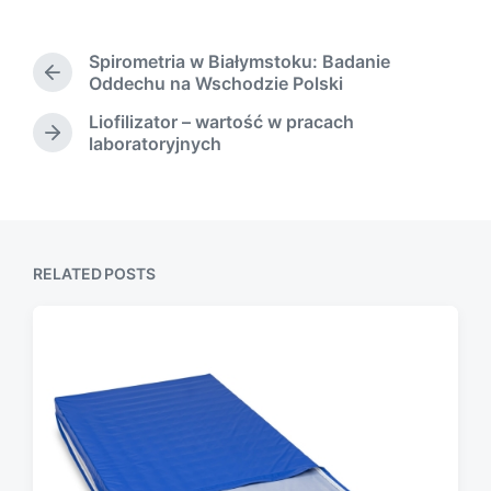
o
t
s
d
t
Spirometria w Białymstoku: Badanie
a
e
P
Oddechu na Wschodzie Polski
t
d
r
e
Liofilizator – wartość w pracach
i
e
N
laboratoryjnych
n
v
e
i
x
o
t
u
p
s
o
p
s
RELATED POSTS
o
t
s
:
t
: