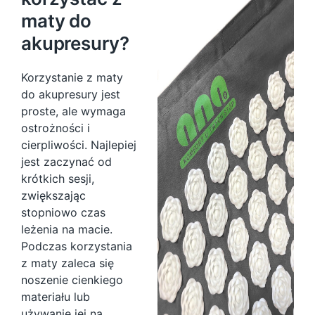
maty do
akupresury?
Korzystanie z maty
do akupresury jest
proste, ale wymaga
ostrożności i
cierpliwości. Najlepiej
jest zaczynać od
krótkich sesji,
zwiększając
stopniowo czas
leżenia na macie.
Podczas korzystania
z maty zaleca się
noszenie cienkiego
materiału lub
używanie jej na