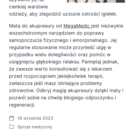
cienkiej warstwie
odzieży, aby złagodzić uczucie ostrości igiełek.
Mata do akupresury od
MegaMedic
jest niezwykle
wszechstronnym narzędziem do poprawy
samopoczucia fizycznego i emocjonalnego. Jej
regularne stosowanie może przynieść ulgę w
przypadku wielu dolegliwości oraz pomóc w
osiągnięciu głębokiego relaksu. Pamiętaj jednak,
że zawsze warto konsultować się z lekarzem
przed rozpoczęciem jakiejkolwiek terapii,
zwłaszcza jeśli masz istniejące problemy
zdrowotne. Odkryj magię akupresury dzięki maty i
pozwól sobie na chwilę błogiego odpoczynku i
regeneracji.
18 września 2023
P
Sprzęt medyczny
o
P
s