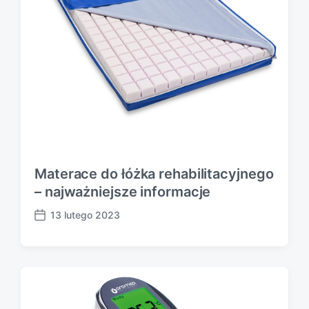
Materace do łóżka rehabilitacyjnego
– najważniejsze informacje
13 lutego 2023
P
o
s
t
d
a
t