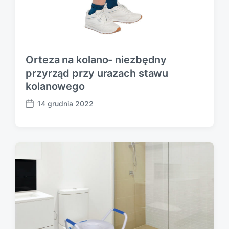
Orteza na kolano- niezbędny
przyrząd przy urazach stawu
kolanowego
14 grudnia 2022
P
o
s
t
d
a
t
e