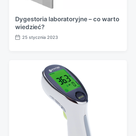
Dygestoria laboratoryjne – co warto
wiedzieć?
25 stycznia 2023
P
o
s
t
d
a
t
e