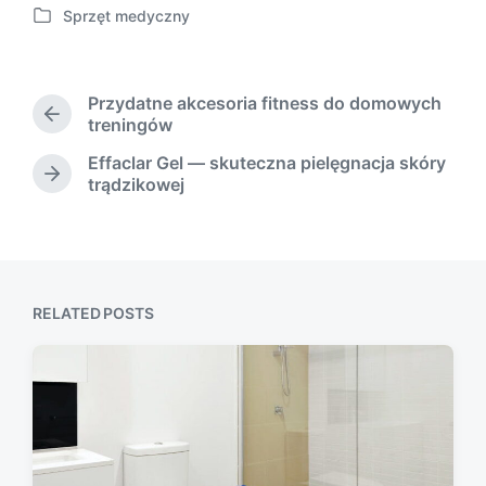
Sprzęt medyczny
o
P
s
o
t
s
d
t
Przydatne akcesoria fitness do domowych
a
e
P
treningów
t
d
r
e
Effaclar Gel — skuteczna pielęgnacja skóry
i
e
N
trądzikowej
n
v
e
i
x
o
t
u
p
s
o
p
s
RELATED POSTS
o
t
s
:
t
: