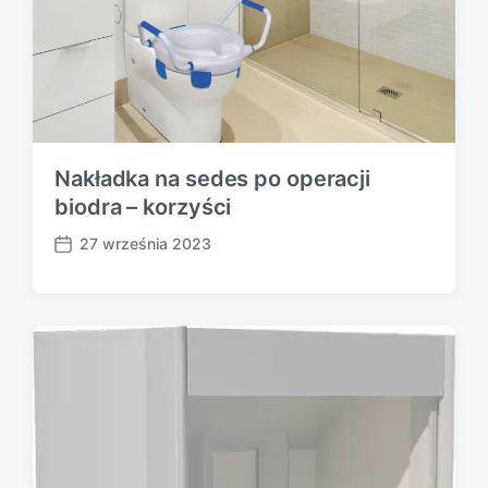
Nakładka na sedes po operacji
biodra – korzyści
27 września 2023
P
o
s
t
d
a
t
e