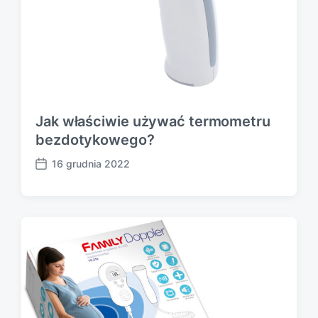
Jak właściwie używać termometru
bezdotykowego?
16 grudnia 2022
P
o
s
t
d
a
t
e