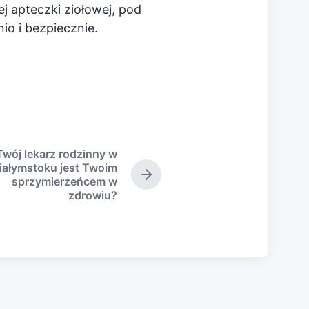
 apteczki ziołowej, pod
io i bezpiecznie.
Twój lekarz rodzinny w
iałymstoku jest Twoim
N
sprzymierzeńcem w
e
zdrowiu?
x
t
p
o
s
t
: