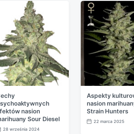
s
t
:
echy
Aspekty kultur
sychoaktywnych
nasion marihuan
fektów nasion
Strain Hunters
arihuany Sour Diesel
22 marca 2025
P
28 września 2024
o