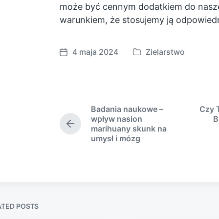
może być cennym dodatkiem do naszej
warunkiem, że stosujemy ją odpowiedn
4 maja 2024
Zielarstwo
P
P
o
o
s
s
t
t
e
d
Badania naukowe –
Czy 
d
a
wpływ nasion
B
i
t
P
marihuany skunk na
r
umysł i mózg
n
e
e
v
i
o
u
s
p
ATED POSTS
o