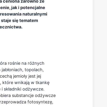
a ceniona zarówno ze
ie, jak i potencjalne
eresowania naturalnymi
 staje się tematem
lecznictwa.
tóra rośnie na różnych
jabłoniach, topolach,
chą jemioły jest jej
, które wnikają w tkankę
 i składniki odżywcze.
biera substancje odżywcze
przeprowadza fotosyntezę,