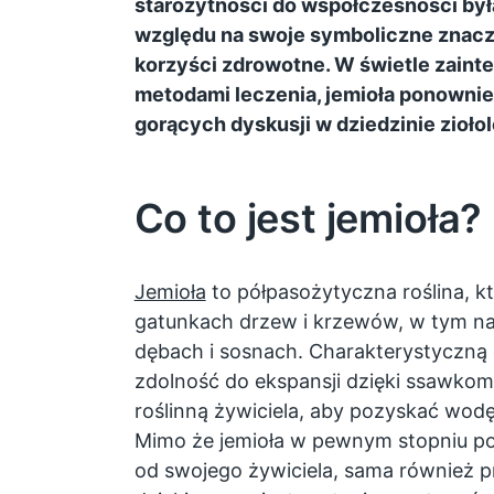
starożytności do współczesności był
względu na swoje symboliczne znaczen
korzyści zdrowotne. W świetle zaint
metodami leczenia, jemioła ponownie
gorących dyskusji w dziedzinie zioło
Co to jest jemioła?
Jemioła
to półpasożytyczna roślina, k
gatunkach drzew i krzewów, w tym na 
dębach i sosnach. Charakterystyczną ce
zdolność do ekspansji dzięki ssawkom
roślinną żywiciela, aby pozyskać wodę
Mimo że jemioła w pewnym stopniu po
od swojego żywiciela, sama również 