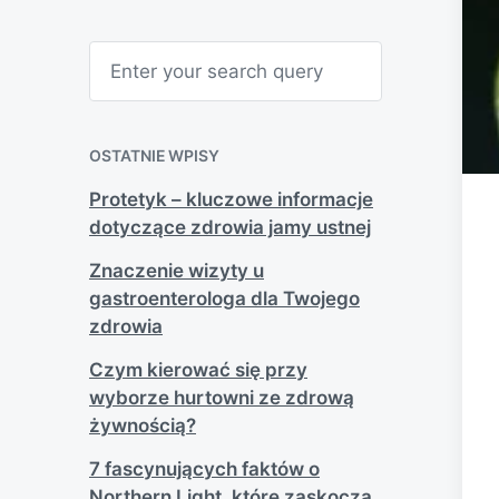
S
e
a
r
c
h
OSTATNIE WPISY
Protetyk – kluczowe informacje
dotyczące zdrowia jamy ustnej
Znaczenie wizyty u
gastroenterologa dla Twojego
zdrowia
Czym kierować się przy
wyborze hurtowni ze zdrową
żywnością?
7 fascynujących faktów o
Northern Light, które zaskoczą