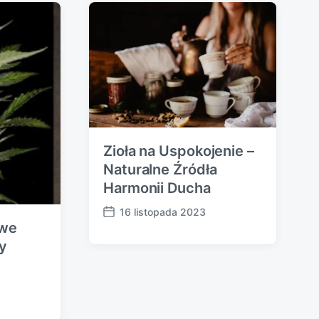
Zioła na Uspokojenie –
Naturalne Źródła
Harmonii Ducha
16 listopada 2023
P
owe
o
y
s
t
d
a
t