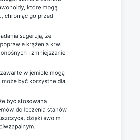
 flawonoidy, które mogą
 chroniąc go przed
adania sugerują, że
poprawie krążenia krwi
onośnych i zmniejszanie
ki zawarte w jemiole mogą
o może być korzystne dla
że być stosowana
remów do leczenia stanów
łuszczyca, dzięki swoim
eciwzapalnym.