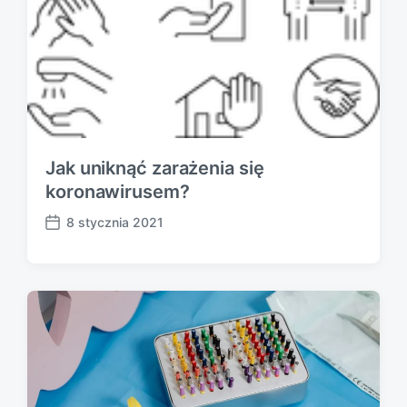
Jak uniknąć zarażenia się
koronawirusem?
8 stycznia 2021
P
o
s
t
d
a
t
e