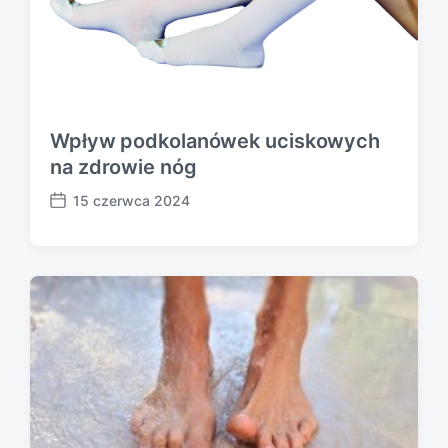
Wpływ podkolanówek uciskowych
na zdrowie nóg
15 czerwca 2024
P
o
s
t
d
a
t
e