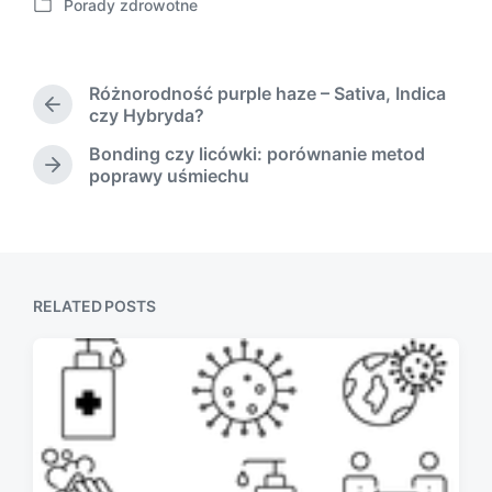
Porady zdrowotne
o
P
s
o
t
s
d
t
Różnorodność purple haze – Sativa, Indica
a
e
P
czy Hybryda?
t
d
r
e
Bonding czy licówki: porównanie metod
i
e
N
poprawy uśmiechu
n
v
e
i
x
o
t
u
p
s
o
p
s
RELATED POSTS
o
t
s
:
t
: