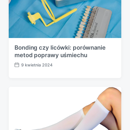
Bonding czy licówki: porównanie
metod poprawy uśmiechu
9 kwietnia 2024
P
o
s
t
d
a
t
e