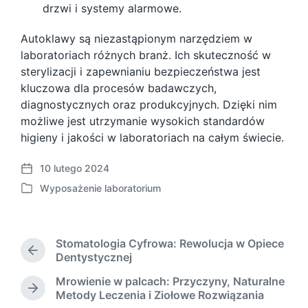
drzwi i systemy alarmowe.
Autoklawy są niezastąpionym narzędziem w
laboratoriach różnych branż. Ich skuteczność w
sterylizacji i zapewnianiu bezpieczeństwa jest
kluczowa dla procesów badawczych,
diagnostycznych oraz produkcyjnych. Dzięki nim
możliwe jest utrzymanie wysokich standardów
higieny i jakości w laboratoriach na całym świecie.
10 lutego 2024
P
Wyposażenie laboratorium
o
P
s
o
t
s
d
t
Stomatologia Cyfrowa: Rewolucja w Opiece
a
e
P
Dentystycznej
t
d
r
e
Mrowienie w palcach: Przyczyny, Naturalne
i
e
N
Metody Leczenia i Ziołowe Rozwiązania
n
v
e