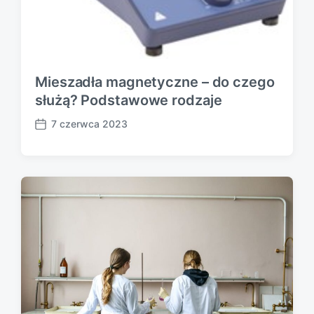
Mieszadła magnetyczne – do czego
służą? Podstawowe rodzaje
7 czerwca 2023
P
o
s
t
d
a
t
e