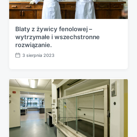
Blaty z żywicy fenolowej –
wytrzymałe i wszechstronne
rozwiązanie.
3 sierpnia 2023
P
o
s
t
d
a
t
e