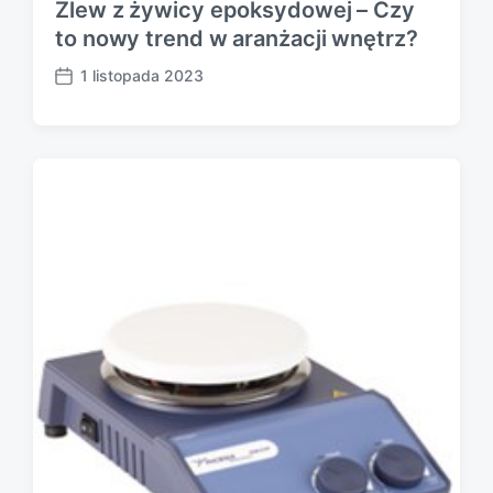
Zlew z żywicy epoksydowej – Czy
to nowy trend w aranżacji wnętrz?
1 listopada 2023
P
o
s
t
d
a
t
e