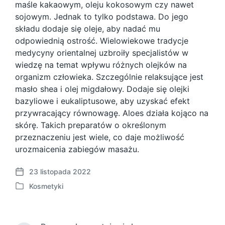
maśle kakaowym, oleju kokosowym czy nawet
sojowym. Jednak to tylko podstawa. Do jego
składu dodaje się oleje, aby nadać mu
odpowiednią ostrość. Wielowiekowe tradycje
medycyny orientalnej uzbroiły specjalistów w
wiedzę na temat wpływu różnych olejków na
organizm człowieka. Szczególnie relaksujące jest
masło shea i olej migdałowy. Dodaje się olejki
bazyliowe i eukaliptusowe, aby uzyskać efekt
przywracający równowagę. Aloes działa kojąco na
skórę. Takich preparatów o określonym
przeznaczeniu jest wiele, co daje możliwość
urozmaicenia zabiegów masażu.
23 listopada 2022
P
Kosmetyki
o
P
s
o
t
s
d
t