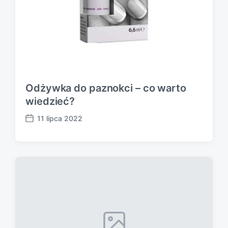
Odżywka do paznokci – co warto
wiedzieć?
11 lipca 2022
P
o
s
t
d
a
t
e