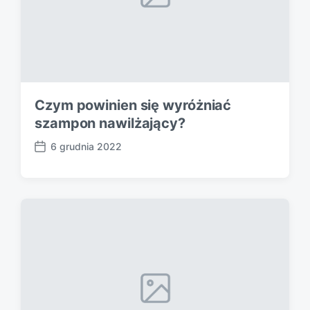
Czym powinien się wyróżniać
szampon nawilżający?
6 grudnia 2022
P
o
s
t
d
a
t
e