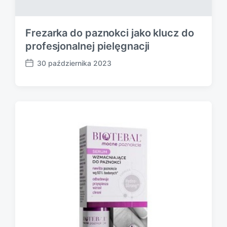
Frezarka do paznokci jako klucz do
profesjonalnej pielęgnacji
30 października 2023
P
o
s
t
d
a
t
e