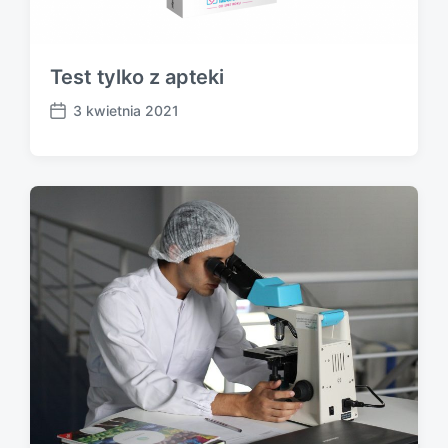
Test tylko z apteki
3 kwietnia 2021
P
o
s
t
d
a
t
e