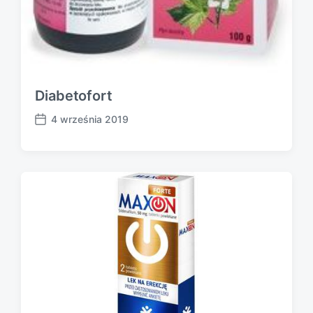
Diabetofort
4 września 2019
P
o
s
t
d
a
t
e