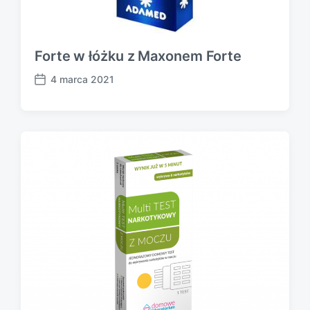
Forte w łóżku z Maxonem Forte
4 marca 2021
P
o
s
t
d
a
t
e