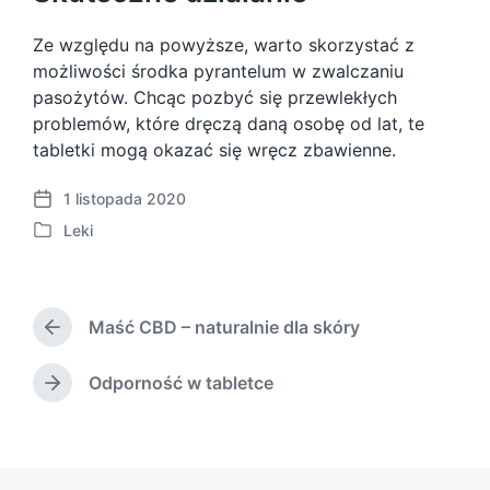
Ze względu na powyższe, warto skorzystać z
możliwości środka pyrantelum w zwalczaniu
pasożytów. Chcąc pozbyć się przewlekłych
problemów, które dręczą daną osobę od lat, te
tabletki mogą okazać się wręcz zbawienne.
1 listopada 2020
P
Leki
o
P
s
o
t
s
d
t
a
Maść CBD – naturalnie dla skóry
e
P
t
d
r
e
i
e
Odporność w tabletce
N
v
n
e
i
x
o
t
u
p
s