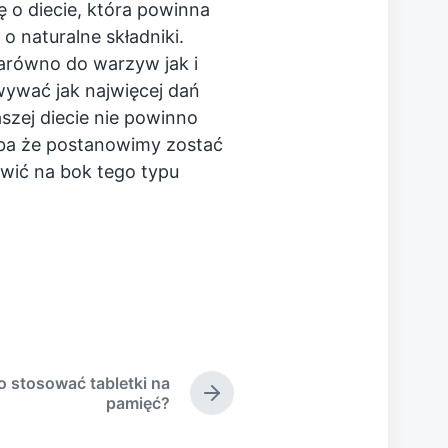
ę o diecie, która powinna
o naturalne składniki.
arówno do warzyw jak i
ywać jak najwięcej dań
szej diecie nie powinno
ba że postanowimy zostać
wić na bok tego typu
a
o stosować tabletki na
N
pamięć?
e
x