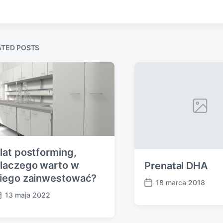
v
i
o
u
s
ATED POSTS
p
o
s
t
:
lat postforming,
laczego warto w
Prenatal DHA
iego zainwestować?
18 marca 2018
P
13 maja 2022
o
s
t