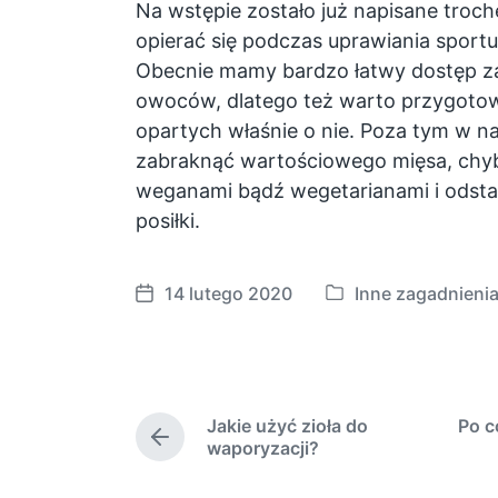
Na wstępie zostało już napisane troch
opierać się podczas uprawiania sportu 
Obecnie mamy bardzo łatwy dostęp z
owoców, dlatego też warto przygotow
opartych właśnie o nie. Poza tym w na
zabraknąć wartościowego mięsa, chy
weganami bądź wegetarianami i odsta
posiłki.
14 lutego 2020
Inne zagadnieni
P
P
o
o
s
s
t
t
e
d
Jakie użyć zioła do
Po c
d
a
P
waporyzacji?
i
t
r
e
n
e