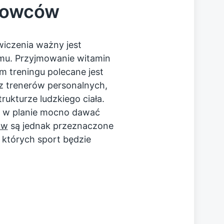
rtowców
wiczenia ważny jest
zmu. Przyjmowanie witamin
 treningu polecane jest
ez trenerów personalnych,
rukturze ludzkiego ciała.
y w planie mocno dawać
ów
są jednak przeznaczone
a których sport będzie