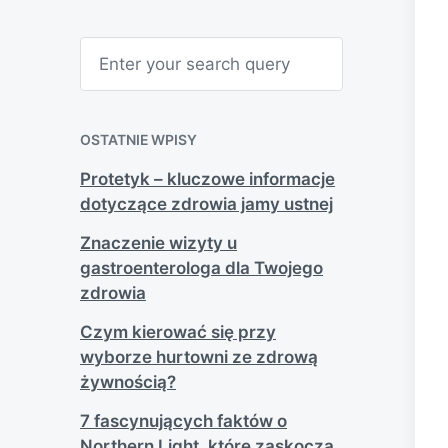
S
e
a
r
c
h
OSTATNIE WPISY
Protetyk – kluczowe informacje
dotyczące zdrowia jamy ustnej
Znaczenie wizyty u
gastroenterologa dla Twojego
zdrowia
Czym kierować się przy
wyborze hurtowni ze zdrową
żywnością?
7 fascynujących faktów o
Northern Light, które zaskoczą