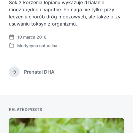
Sok z korzenia łopianu wykazuje działanie
moczopędne i napotne. Pomaga nie tylko przy
leczeniu chorób dróg moczowych, ale także przy
usuwaniu toksyn z organizmu.
10 marca 2018
P
Medycyna naturalna
o
P
s
o
t
s
d
t
a
Prenatal DHA
e
N
t
d
e
e
i
x
t
n
p
o
RELATED POSTS
s
t
: