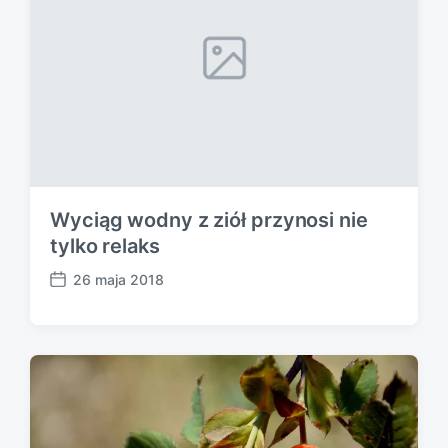
e
Wyciąg wodny z ziół przynosi nie
tylko relaks
26 maja 2018
P
o
s
t
d
a
t
e