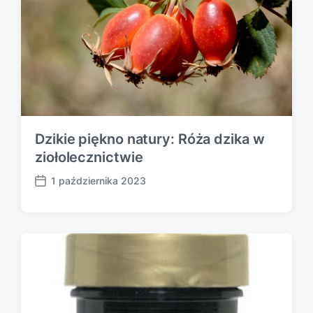
Dzikie piękno natury: Róża dzika w
ziołolecznictwie
1 października 2023
P
o
s
t
d
a
t
e