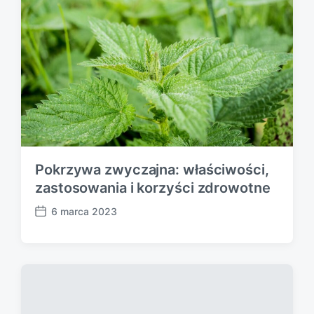
Pokrzywa zwyczajna: właściwości,
zastosowania i korzyści zdrowotne
6 marca 2023
P
o
s
t
d
a
t